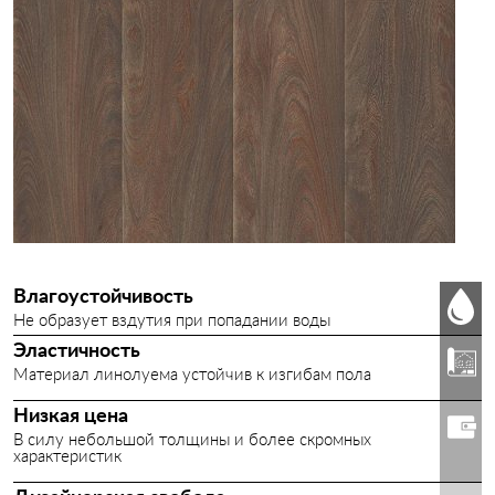
SPACE F
KVAZAR
STIMUL
CONTRACT SB
КОМИТЕКС ЛИН
БАВАРИЯ
Влагоустойчивость
Не образует вздутия при попадании воды
ПЕЧОРА
Эластичность
Материал линолуема устойчив к изгибам пола
ПРОВАНС
Низкая цена
ТИП Б (ГОСТ 7251)
В силу небольшой толщины и более скромных
характеристик
ЛЕЙ