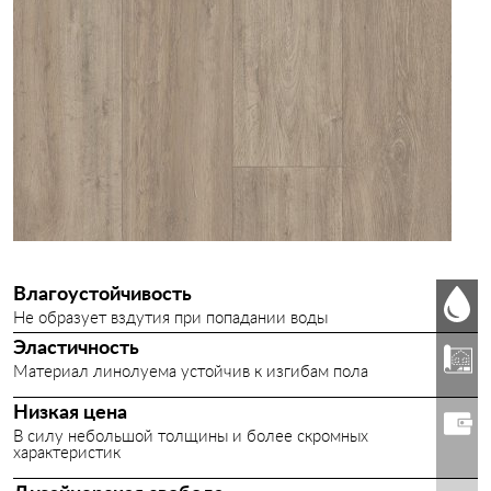
SPACE F
KVAZAR
STIMUL
CONTRACT SB
КОМИТЕКС ЛИН
БАВАРИЯ
Влагоустойчивость
Не образует вздутия при попадании воды
ПЕЧОРА
Эластичность
Материал линолуема устойчив к изгибам пола
ПРОВАНС
Низкая цена
ТИП Б (ГОСТ 7251)
В силу небольшой толщины и более скромных
характеристик
ЛЕЙ