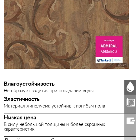
SPACE F
KVAZAR
STIMUL
CONTRACT SB
КОМИТЕКС ЛИН
БАВАРИЯ
Влагоустойчивость
Не образует вздутия при попадании воды
ПЕЧОРА
Эластичность
Материал линолуема устойчив к изгибам пола
ПРОВАНС
Низкая цена
ТИП Б (ГОСТ 7251)
В силу небольшой толщины и более скромных
характеристик
ЛЕЙ